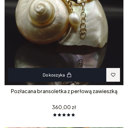
Do koszyka
Pozłacana bransoletka z perłową zawieszką
Cena
360,00 zł