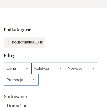
Podkategorie
KOLEKCJE PEARL LINE
Filtry
Cena
Kolekcja
Nowość
Promocja
Koniec filtrów
Lista produktów
Sortowanie:
Domyślne