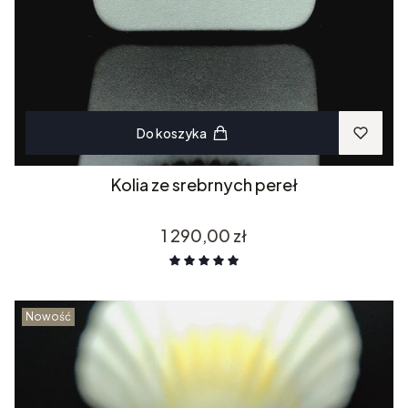
Do koszyka
Kolia ze srebrnych pereł
Cena
1 290,00 zł
Nowość