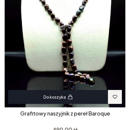
Do koszyka
Grafitowy naszyjnik z pereł Baroque
Cena
490,00 zł