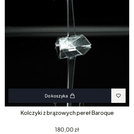
Do koszyka
Kolczyki z brązowych pereł Baroque
Cena
180,00 zł