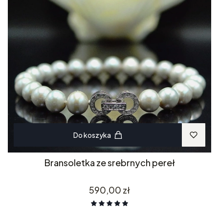
Do koszyka
Bransoletka ze srebrnych pereł
Cena
590,00 zł