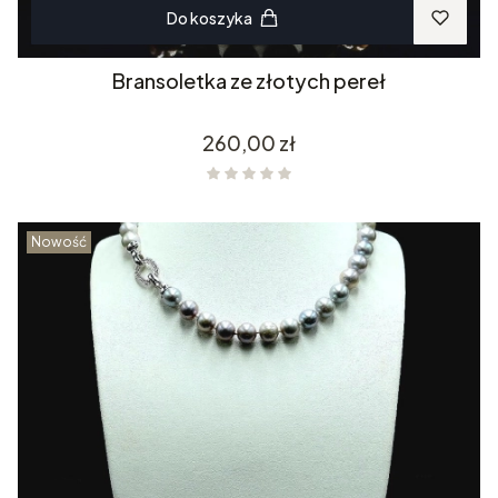
Do koszyka
Bransoletka ze złotych pereł
Cena
260,00 zł
Nowość