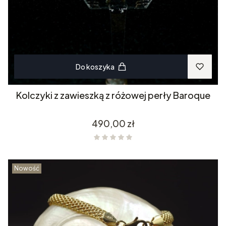
Do koszyka
Kolczyki z zawieszką z różowej perły Baroque
Cena
490,00 zł
Nowość