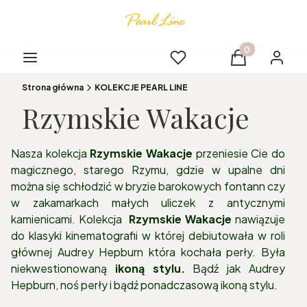
Produkty w kos
Menu
Ulubione
Koszyk
Logowa
Strona główna
KOLEKCJE PEARL LINE
Rzymskie Wakacje
Nasza kolekcja
Rzymskie Wakacje
przeniesie Cie do
magicznego, starego Rzymu, gdzie w upalne dni
można się schłodzić w bryzie barokowych fontann czy
w zakamarkach małych uliczek z antycznymi
kamienicami. Kolekcja
Rzymskie Wakacje
nawiązuje
do klasyki kinematografii w której debiutowała w roli
głównej Audrey Hepburn która kochała perły. Była
niekwestionowaną
ikoną stylu.
Bądź jak Audrey
Hepburn, noś perły i bądź ponadczasową ikoną stylu.