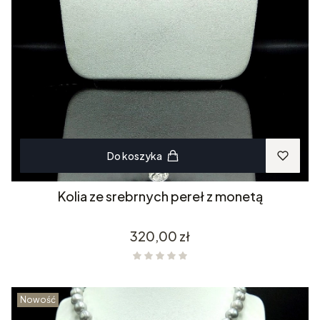
Do koszyka
Kolia ze srebrnych pereł z monetą
Cena
320,00 zł
Nowość