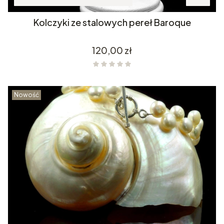
Kolczyki ze stalowych pereł Baroque
Cena
120,00 zł
Nowość