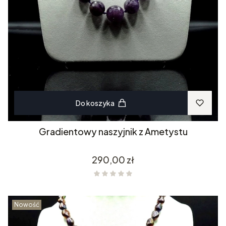
Do koszyka
Gradientowy naszyjnik z Ametystu
Cena
290,00 zł
Nowość