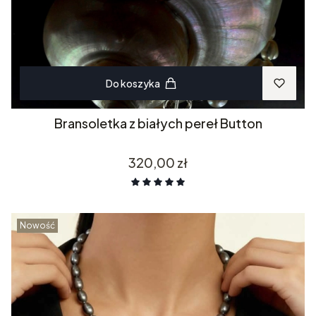
Do koszyka
Bransoletka z białych pereł Button
Cena
320,00 zł
Nowość