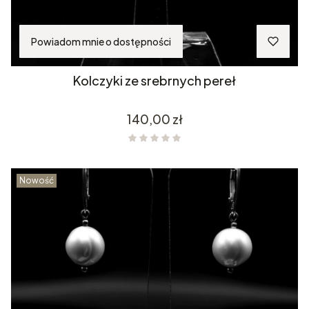
Powiadom mnie o dostępności
Kolczyki ze srebrnych pereł
Cena
140,00 zł
Nowość