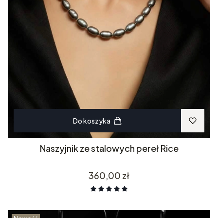
Do koszyka
Naszyjnik ze stalowych pereł Rice
Cena
360,00 zł