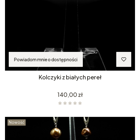
Powiadom mnie o dostępności
Kolczyki z białych pereł
Cena
140,00 zł
Nowość