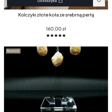
Do koszyka
Kolczyki złote koła ze srebrną perłą
Cena
160,00 zł
Nowość