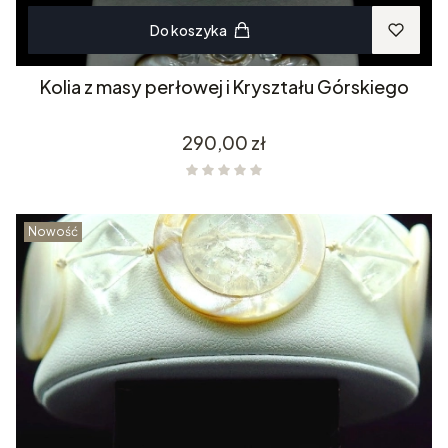
Do koszyka
Kolia z masy perłowej i Kryształu Górskiego
Cena
290,00 zł
Nowość