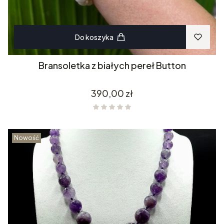
Do koszyka
Bransoletka z białych pereł Button
Cena
390,00 zł
Nowość