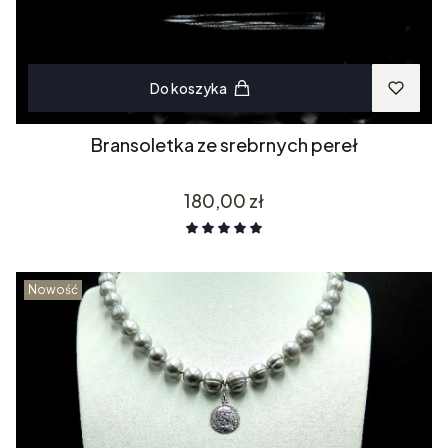
Do koszyka
Bransoletka ze srebrnych pereł
Cena
180,00 zł
Nowość