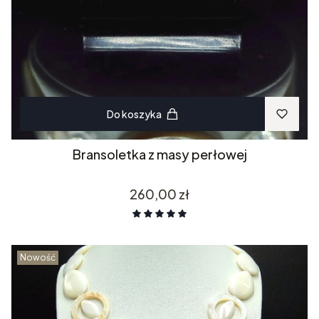
Do koszyka
Bransoletka z masy perłowej
Cena
260,00 zł
Nowość