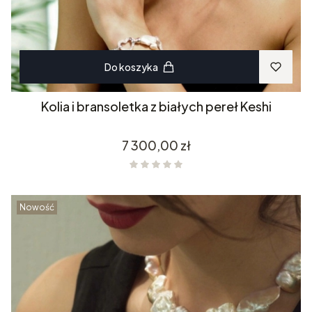
Do koszyka
Kolia i bransoletka z białych pereł Keshi
Cena
7 300,00 zł
Nowość