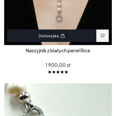
Do koszyka
Naszyjnik z białych pereł Rice
Cena
1 900,00 zł