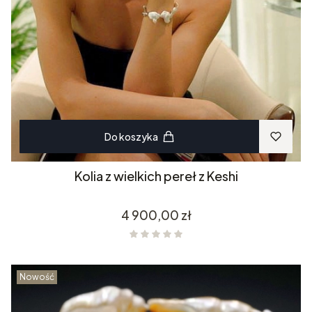
Do koszyka
Kolia z wielkich pereł z Keshi
Cena
4 900,00 zł
Nowość