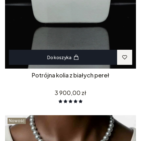
Do koszyka
Potrójna kolia z białych pereł
Cena
3 900,00 zł
Nowość