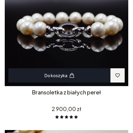
Do koszyka
Bransoletka z białych pereł
Cena
2 900,00 zł