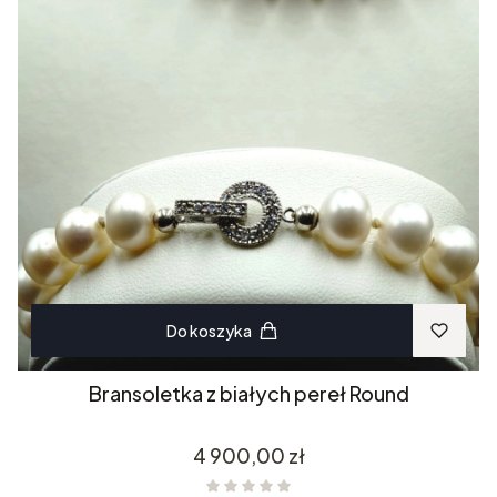
Do koszyka
Bransoletka z białych pereł Round
Cena
4 900,00 zł