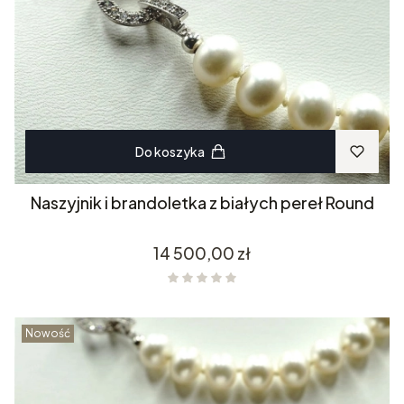
Do koszyka
Naszyjnik i brandoletka z białych pereł Round
Cena
14 500,00 zł
Nowość