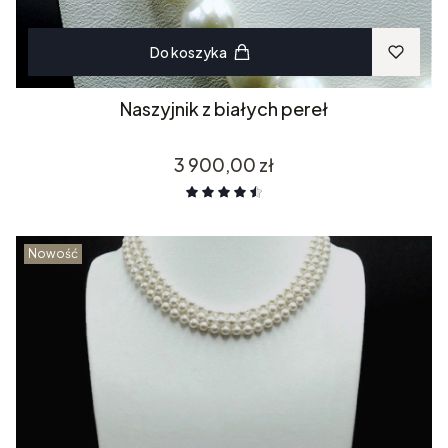
Do koszyka
Naszyjnik z białych pereł
Cena
3 900,00 zł
Nowość