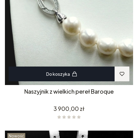
Do koszyka
Naszyjnik z wielkich pereł Baroque
Cena
3 900,00 zł
Nowość