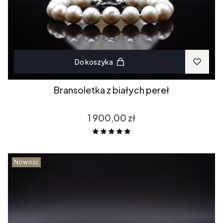
Do koszyka
Bransoletka z białych pereł
Cena
1 900,00 zł
Nowość