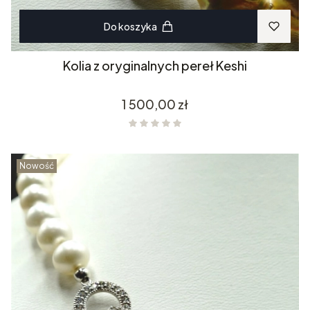
Do koszyka
Kolia z oryginalnych pereł Keshi
Cena
1 500,00 zł
Nowość