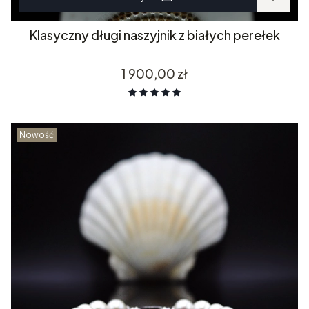
Klasyczny długi naszyjnik z białych perełek
Cena
1 900,00 zł
Nowość