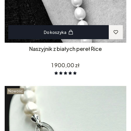
Do koszyka
Naszyjnik z białych pereł Rice
Cena
1 900,00 zł
Nowość