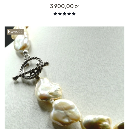
Cena
3 900,00 zł
Nowość