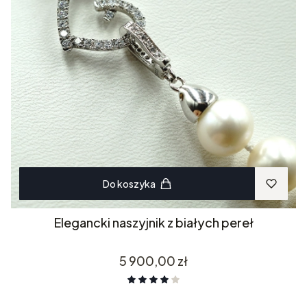
Do koszyka
Elegancki naszyjnik z białych pereł
Cena
5 900,00 zł