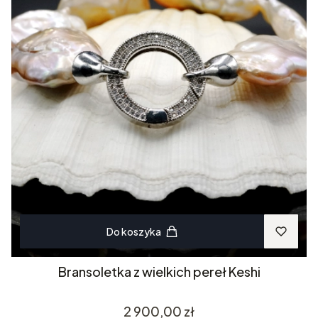
Do koszyka
Bransoletka z wielkich pereł Keshi
Cena
2 900,00 zł