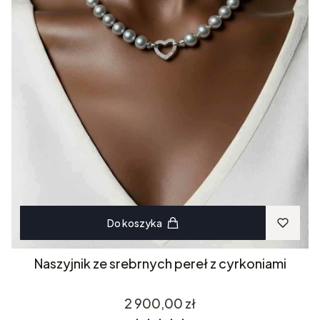
Do koszyka
Naszyjnik ze srebrnych pereł z cyrkoniami
Cena
2 900,00 zł