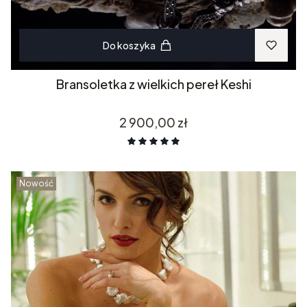
Do koszyka
Bransoletka z wielkich pereł Keshi
Cena
2 900,00 zł
Nowość