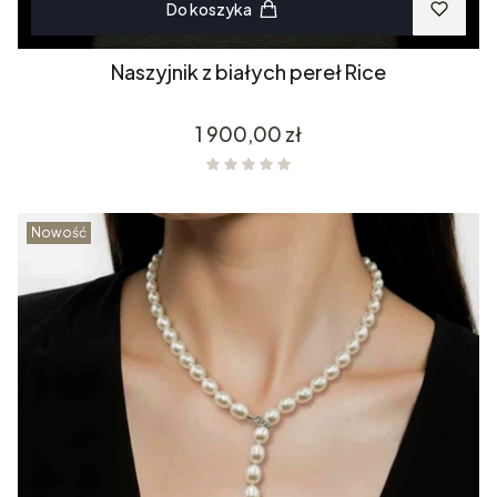
Do koszyka
Naszyjnik z białych pereł Rice
Cena
1 900,00 zł
Nowość