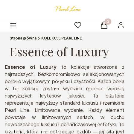
Produkty w kos
Menu
Ulubione
Koszyk
Logowa
Strona główna
KOLEKCJE PEARL LINE
Essence of Luxury
Essence of Luxury
to kolekcja stworzona z
najrzadszych, bezkompromisowo selekcjonowanych
pereł o wyjątkowym połysku i czystości. Każda perła
w tej kolekcji została wybrana ręcznie, według
najwyższych kryteriów jakości. Ta biżuteria
reprezentuje najwyższy standard luksusu i rzemiosła
Pearl Line. Limitowane wydanie. Każdy element
powstaje w limitowanych seriach, w duchu
nowoczesnego luksusu i ponadczasowej estetyki. To
biżuteria, która nie potrzebuje ozdób — jej siłą jest