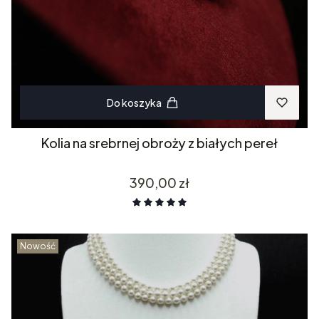
Do koszyka
Kolia na srebrnej obroży z białych pereł
Cena
390,00 zł
Nowość