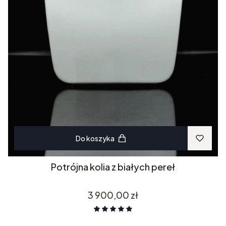
Do koszyka
Potrójna kolia z białych pereł
Cena
3 900,00 zł