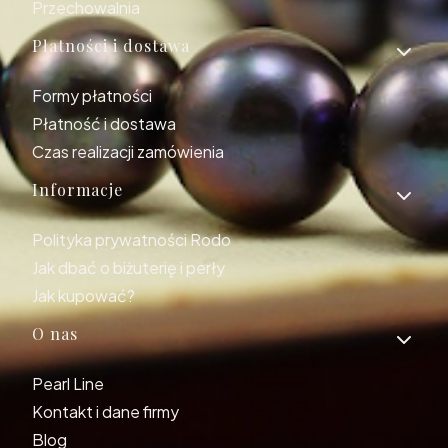
Przechowalnia
Płatności i dostawa
Formy płatności
Płatność i dostawa
Czas realizacji zamówienia
Informacje
Polityka prywatności Rodo
Jak dbać o biżuterię i perły
Jak kupować?
O nas
Pearl Line
Kontakt i dane firmy
Blog