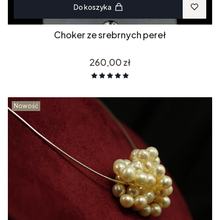
Do koszyka
Choker ze srebrnych pereł
Cena
260,00 zł
Nowość