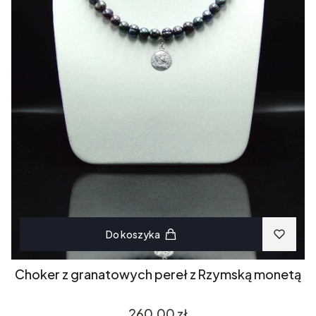
Do koszyka
Choker z granatowych pereł z Rzymską monetą
Cena
260,00 zł