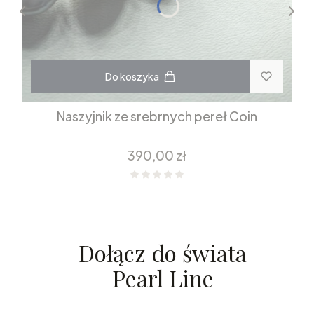
Do koszyka
Naszyjnik ze srebrnych pereł Coin
Cena
390,00 zł
Dołącz do świata
Pearl Line