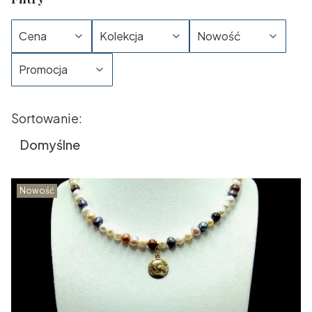
Cena
Kolekcja
Nowość
Promocja
Koniec filtrów
Lista produktów
Sortowanie:
Domyślne
Nowość