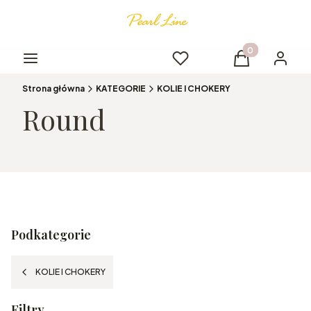
Produkty w kos
Menu
Ulubione
Koszyk
Logowa
Strona główna
KATEGORIE
KOLIE I CHOKERY
Round
Podkategorie
KOLIE I CHOKERY
Filtry