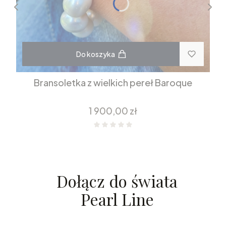
Do koszyka
Bransoletka z wielkich pereł Baroque
Cena
1 900,00 zł
Dołącz do świata
Pearl Line