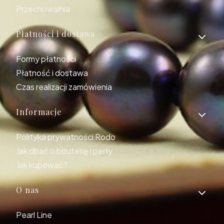
Przechowalnia
Płatności i dostawa
Formy płatności
Płatność i dostawa
Czas realizacji zamówienia
Informacje
Polityka prywatności Rodo
Jak dbać o biżuterię i perły
Jak kupować?
O nas
Pearl Line