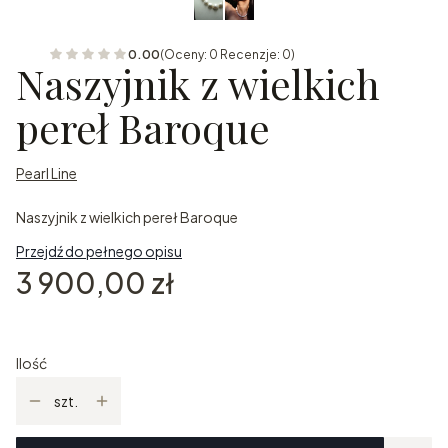
0.00
(Oceny: 0 Recenzje: 0)
Naszyjnik z wielkich
pereł Baroque
Pearl Line
Naszyjnik z wielkich pereł Baroque
Przejdź do pełnego opisu
Cena
3 900,00 zł
Ilość
szt.