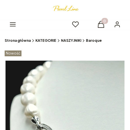
Produkty w kos
Menu
Ulubione
Koszyk
Logowa
Strona główna
KATEGORIE
NASZYJNIKI
Baroque
Etykiety produktu
Nowość